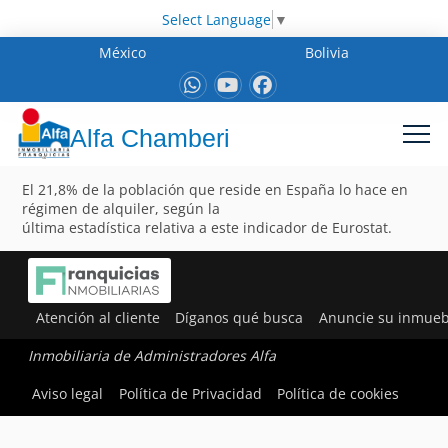
Select Language
▼
México
Bolivia
Alfa Chamberi
El 21,8% de la población que reside en España lo hace en
régimen de alquiler, según la
última estadística relativa a este indicador de Eurostat.
Atención al cliente
Díganos qué busca
Anuncie su inmueb
Inmobiliaria de Administradores Alfa
Aviso legal
Política de Privacidad
Política de cookies