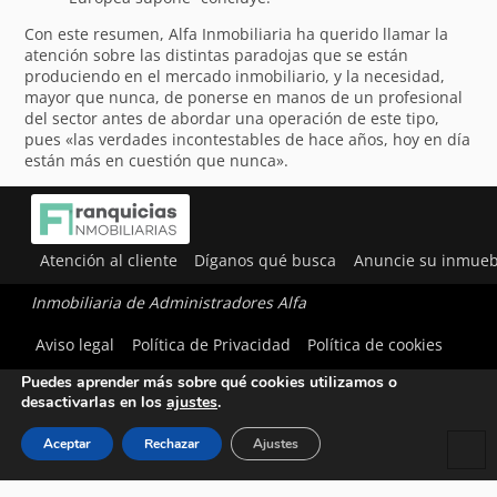
Con este resumen, Alfa Inmobiliaria ha querido llamar la
atención sobre las distintas paradojas que se están
produciendo en el mercado inmobiliario, y la necesidad,
mayor que nunca, de ponerse en manos de un profesional
del sector antes de abordar una operación de este tipo,
pues «las verdades incontestables de hace años, hoy en día
están más en cuestión que nunca».
Atención al cliente
Díganos qué busca
Anuncie su inmueb
Inmobiliaria de Administradores Alfa
Utilizamos cookies para ofrecerte la mejor experiencia en
Aviso legal
Política de Privacidad
Política de cookies
nuestra web.
Puedes aprender más sobre qué cookies utilizamos o
desactivarlas en los
ajustes
.
Aceptar
Rechazar
Ajustes