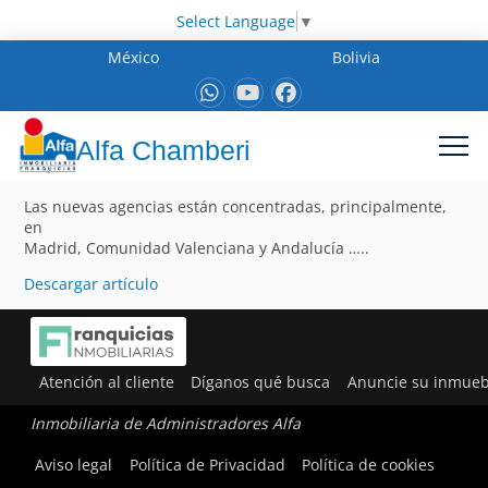
Select Language
▼
México
Bolivia
Alfa Chamberi
Las nuevas agencias están concentradas, principalmente,
en
Madrid, Comunidad Valenciana y Andalucía …..
Descargar artículo
Atención al cliente
Díganos qué busca
Anuncie su inmueb
Inmobiliaria de Administradores Alfa
Aviso legal
Política de Privacidad
Política de cookies