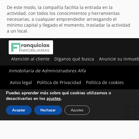
De este modo, la compañía facilita la entrada en la
actividad, con todos los conocimientos y herramientas
necesarias, a cualquier emprendedor arriesgando el
mínimo capital y llegado el momento, trasladar la actividad
a un local.
Atención al cliente
Díganos qué busca
Anuncie su inmueb
Inmobiliaria de Administradores Alfa
Utilizamos cookies para ofrecerte la mejor experiencia en
Aviso legal
Política de Privacidad
Política de cookies
nuestra web.
Puedes aprender más sobre qué cookies utilizamos o
desactivarlas en los
ajustes
.
Aceptar
Rechazar
Ajustes