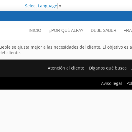
Select Language
▼
INICIO
¿POR QUÉ ALFA?
DEBE SABER
FRA
ueble se ajusta mejor a las necesidades del cliente. El objetivo es a
el cliente.
Atención al cliente
Díganos qué busca
Aviso legal
Po