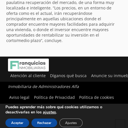
paulatina recuperación del mercado, de una forma muy
localizada e inteligente. “Los precios, en un entorno de
oferta como es el actual, irán recuperándose
principalmente en aquellas ubicaciones donde el
comprador encuentre mayores facilidades para adquirir
una vivienda, o donde el inversor encuentre mayores
oportunidades de rentabilizar su inversión en el
corto/medio plazo”, concluye.
Atención al cliente
Díganos qué busca
Anuncie su inmueb
Inmobiliaria de Administradores Alfa
Utilizamos cookies para ofrecerte la mejor experiencia en
Aviso legal
Política de Privacidad
Política de cookies
nuestra web.
Puedes aprender más sobre qué cookies utilizamos o
desactivarlas en los
ajustes
.
Aceptar
Rechazar
Ajustes