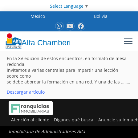
Select Language
▼
México
Bolivia
Alfa Chamberi
En la XV edición de estos encuentros, en formato de mesa
redonda,
invitamos a varias centrales para impartir una lección
sobre como
se debe abordar la formación en una red. Y una de las ……..
Descargar artículo
Atención al cliente
Díganos qué busca
Anuncie su inmueb
Inmobiliaria de Administradores Alfa