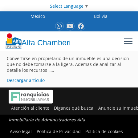
Select Language
▼
México
Bolivia
Alfa Chamberi
Convertirse en propietario de un inmueble es una decisión
que no debe tomarse a la ligera. Ademas de analizar al
detalle los recursos …..
Descargar artículo
Atención al cliente
Díganos qué busca
Anuncie su inmueb
Inmobiliaria de Administradores Alfa
Aviso legal
Política de Privacidad
Política de cookies