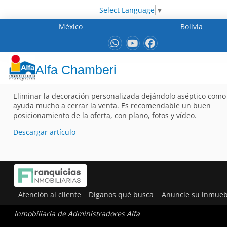
Select Language
▼
México
Bolivia
Alfa Chamberi
Eliminar la decoración personalizada dejándolo aséptico como 
ayuda mucho a cerrar la venta. Es recomendable un buen
posicionamiento de la oferta, con plano, fotos y vídeo.
Descargar artículo
Atención al cliente
Díganos qué busca
Anuncie su inmueb
Inmobiliaria de Administradores Alfa