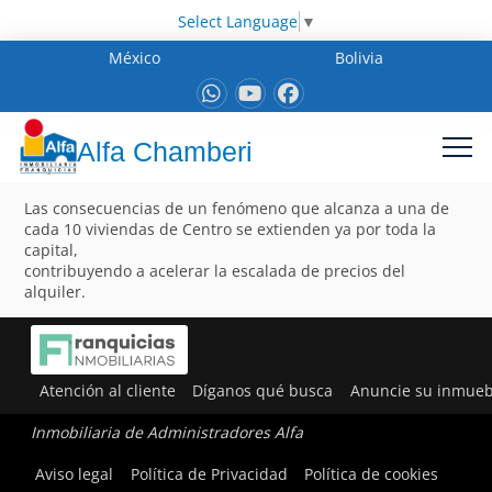
Select Language
▼
México
Bolivia
Alfa Chamberi
Las consecuencias de un fenómeno que alcanza a una de
cada 10 viviendas de Centro se extienden ya por toda la
capital,
contribuyendo a acelerar la escalada de precios del
alquiler.
Atención al cliente
Díganos qué busca
Anuncie su inmueb
Inmobiliaria de Administradores Alfa
Aviso legal
Política de Privacidad
Política de cookies