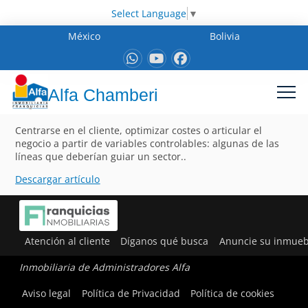
Select Language
▼
México
Bolivia
Alfa Chamberi
Centrarse en el cliente, optimizar costes o articular el
negocio a partir de variables controlables: algunas de las
líneas que deberían guiar un sector..
Descargar artículo
Atención al cliente
Díganos qué busca
Anuncie su inmueb
Inmobiliaria de Administradores Alfa
Aviso legal
Política de Privacidad
Política de cookies