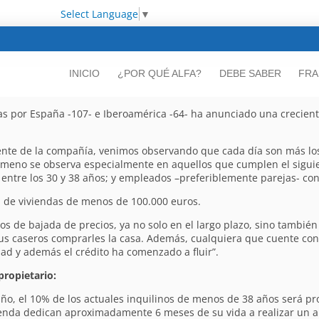
Select Language
▼
INICIO
¿POR QUÉ ALFA?
DEBE SABER
FRA
das por España -107- e Iberoamérica -64- ha anunciado una crecien
dente de la compañía, venimos observando que cada día son más l
ómeno se observa especialmente en aquellos que cumplen el siguie
entre los 30 y 38 años; y empleados –preferiblemente parejas- con 
a de viviendas de menos de 100.000 euros.
ños de bajada de precios, ya no solo en el largo plazo, sino tambié
sus caseros comprarles la casa. Además, cualquiera que cuente c
ad y además el crédito ha comenzado a fluir”.
propietario:
año, el 10% de los actuales inquilinos de menos de 38 años será pr
enda dedican aproximadamente 6 meses de su vida a realizar un an