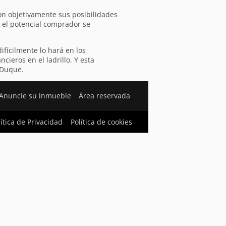
on objetivamente sus posibilidades
o el potencial comprador se
ifícilmente lo hará en los
ieros en el ladrillo. Y esta
 Duque.
Anuncie su inmueble
Área reservada
lítica de Privacidad
Política de cookies