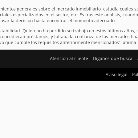
mientos generales sobre el mercado inmobiliario, estudia cuáles s
tales especializados en el sector, etc. Es tras este análisis, cuand
rasar la decisión hasta encontrar el momento adecuado.
tabilidad. Quien no ha perdido su trabajo en estos últimos años, d
oncedieran préstamos, y faltaba la confianza de los mercados financ
tivo que cumple los requisitos anteriormente mencionados”, afirma
Atención al cliente
Díganos qué busca
Aviso legal
Po