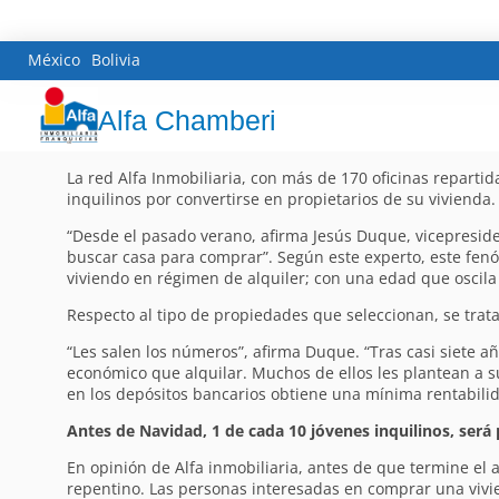
México
Bolivia
Alfa Chamberi
La red Alfa Inmobiliaria, con más de 170 oficinas reparti
inquilinos por convertirse en propietarios de su vivienda.
“Desde el pasado verano, afirma Jesús Duque, vicepresi
buscar casa para comprar”. Según este experto, este fen
viviendo en régimen de alquiler; con una edad que oscila 
Respecto al tipo de propiedades que seleccionan, se trat
“Les salen los números”, afirma Duque. “Tras casi siete a
económico que alquilar. Muchos de ellos les plantean a 
en los depósitos bancarios obtiene una mínima rentabilid
Antes de Navidad, 1 de cada 10 jóvenes inquilinos, será 
En opinión de Alfa inmobiliaria, antes de que termine el 
repentino. Las personas interesadas en comprar una vivi