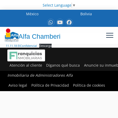
Select Language
▼
México
Bolivia
Alfa Chamberi
11.11.18 ElConfidencial
Descarga
Atención al cliente
Díganos qué busca
Anuncie su inmueb
Inmobiliaria de Administradores Alfa
Aviso legal
Política de Privacidad
Política de cookies