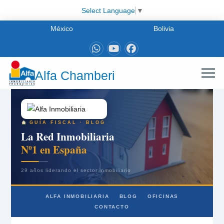
Select Language
▼
México
Bolivia
Alfa Chamberi
GUÍA FISCAL · BLOG
La Red Inmobiliaria
Nº1 en España
29 años liderando el sector inmobiliario
ALFA INMOBILIARIA
BLOG
OFICINAS
CONTACTO